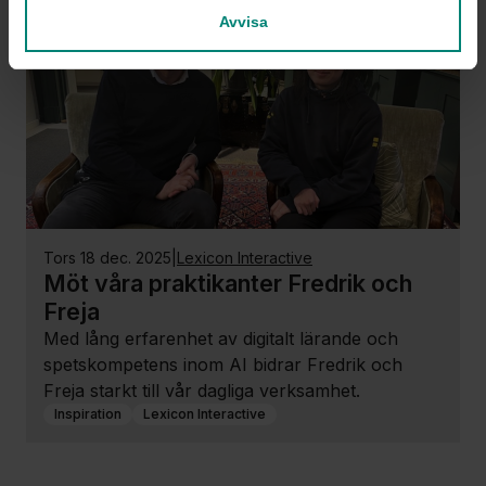
Avvisa
tors 18 dec. 2025
|
Lexicon Interactive
Möt våra praktikanter Fredrik och
Freja
Med lång erfarenhet av digitalt lärande och
spetskompetens inom AI bidrar Fredrik och
Freja starkt till vår dagliga verksamhet.
Inspiration
Lexicon Interactive