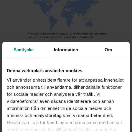
Samtycke
Information
Om
tis 24 feb. 2026
|
Lexicon Interactive
AI har nått sin topp
Denna webbplats använder cookies
Nu börjar framtidens kompetensutveckling.
Vi använder enhetsidentifierare för att anpassa innehållet
Generativ AI
Insikter
och annonserna till användarna, tillhandahålla funktioner
för sociala medier och analysera vår trafik. Vi
vidarebefordrar även sådana identifierare och annan
information från din enhet till de sociala medier och
annons- och analysföretag som vi samarbetar med.
Dessa kan i sin tur kombinera informationen med annan
information som du har tillhandahållit eller som de har