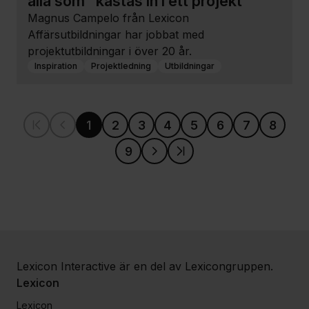
alla som ”kastas in i ett projekt"
Magnus Campelo från Lexicon
Affärsutbildningar har jobbat med
projektutbildningar i över 20 år.
Inspiration
Projektledning
Utbildningar
1
2
3
4
5
6
7
8
9
Lexicon Interactive är en del av Lexicongruppen.
Lexicon
Lexicon