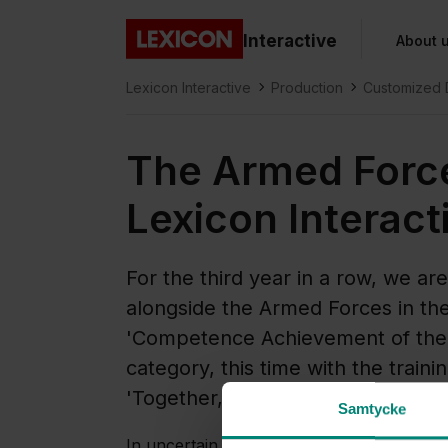
Gå direkt till huvudinnehållet
Interactive
About 
Lexicon
Lexicon Interactive
Production
Customized D
Education
The Armed Forc
Lexicon Interact
For the third year in a row, we are 
alongside the Armed Forces in th
'Competence Achievement of the
category, this time with the train
'Together, we are the Total Defen
Samtycke
In uncertain times, one of Sweden's most