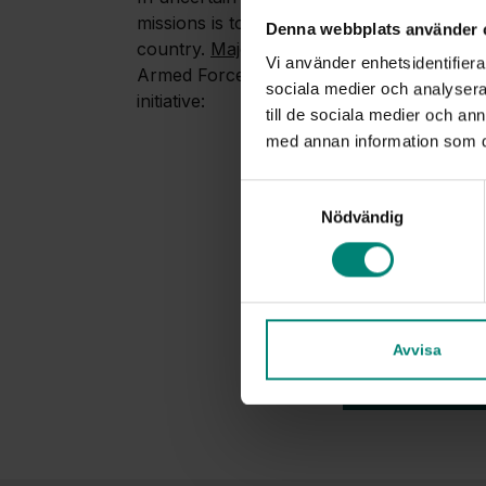
missions is to enhance the collective capab
Denna webbplats använder 
country.
Major Robert Trupp
, project lea
Vi använder enhetsidentifierar
Armed Forces, emphasizes the importance 
sociala medier och analysera 
initiative:
till de sociala medier och a
med annan information som du 
Samtyckesval
'Total Defense E
Nödvändig
preparedness are
collaborative eff
precisely meets t
Are you curious 
Avvisa
Check out the 