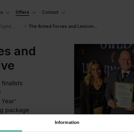
us
Offers
Contact
Toggle subnavigation
Toggle subnavigation
Toggle subnavigation
igital
The Armed Forces and Lexicon
Interactive
es and
ive
finalists
e
 Year'
ing package
se.'
Information
 important