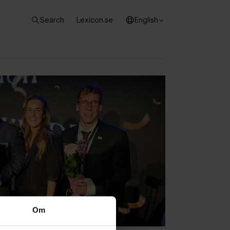
Search
Lexicon.se
English
Om