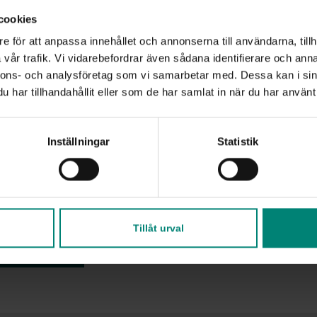
ility to defend the
cookies
der from the
e för att anpassa innehållet och annonserna till användarna, tillh
of the training
vår trafik. Vi vidarebefordrar även sådana identifierare och anna
nnons- och analysföretag som vi samarbetar med. Dessa kan i sin
har tillhandahållit eller som de har samlat in när du har använt 
ducation is our best investment in the future. Knowledge, 
Inställningar
Statistik
 the most important weapons in a complex and changing 
ort with Lexicon Interactive, we have jointly created a train
hese needs. We all have a responsibility, and it starts with 
about the content of the training package?
Tillåt urval
training here!