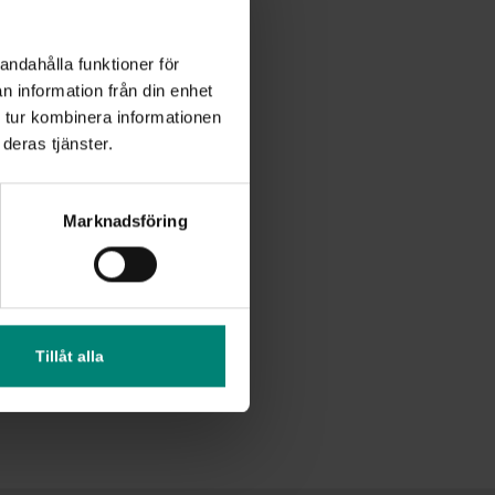
andahålla funktioner för
n information från din enhet
 tur kombinera informationen
deras tjänster.
community, and
Marknadsföring
world. Through a
ing package that
you and me.'
Tillåt alla