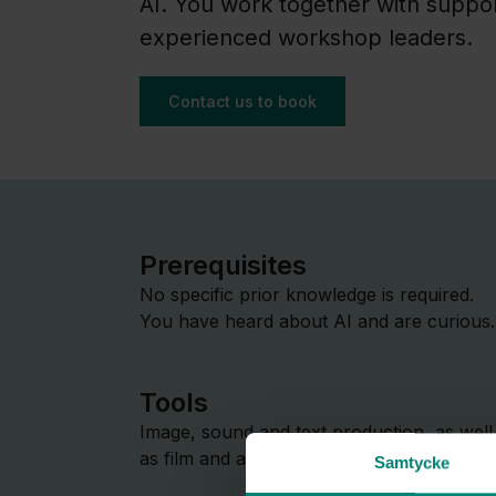
AI. You work together with suppo
experienced workshop leaders.
Contact us to book
Prerequisites
No specific prior knowledge is required.
You have heard about AI and are curious.
Tools
Image, sound and text production, as well
as film and animation.
Samtycke