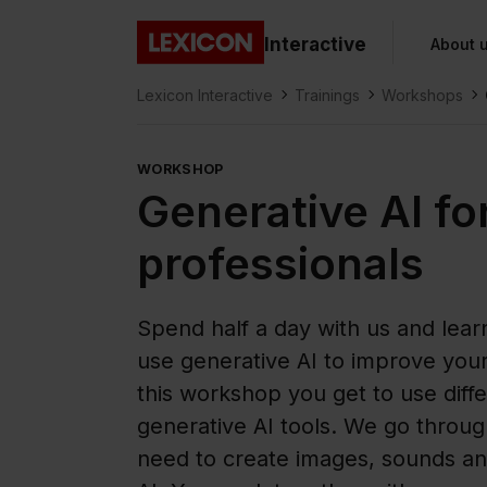
Gå direkt till huvudinnehållet
Interactive
About 
Lexicon
Lexicon Interactive
Trainings
Workshops
WORKSHOP
Generative AI fo
professionals
Spend half a day with us and lea
use generative AI to improve you
this workshop you get to use diff
generative AI tools. We go throu
need to create images, sounds an