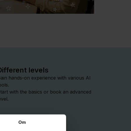
Different levels
ain hands-on experience with various AI
ools.
tart with the basics or book an advanced
evel.
Om