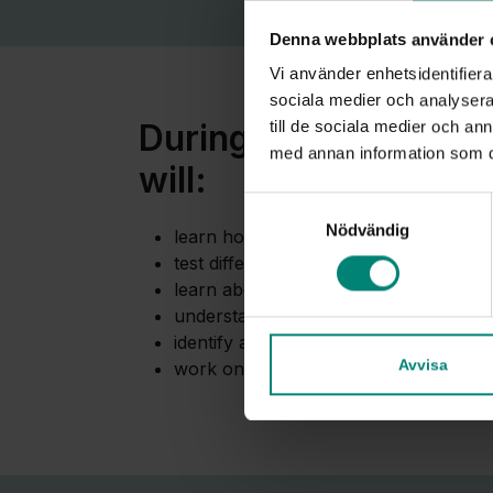
Denna webbplats använder 
Vi använder enhetsidentifierar
sociala medier och analysera 
During the workshop
till de sociala medier och a
med annan information som du 
will:
Samtyckesval
Nödvändig
learn how you can use AI in your wo
test different AI tools
learn about best uses
understand how you used AI responsi
identify and avoid pitfalls
Avvisa
work on real projects.