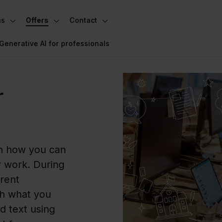
us
Offers
Contact
Toggle subnavigation
Toggle subnavigation
Toggle subnavigation
Generative AI for professionals
r
rn how you can
r work. During
erent
gh what you
d text using