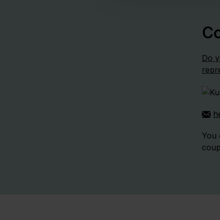
Co
Do y
repr
h
You 
coup