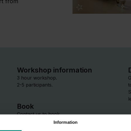
rt from
Workshop information
3 hour workshop.
G
2-5 participants.
t
S
l
Book
Contact us to book.
Information