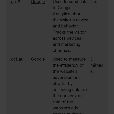
_ga_#
Google
Used to send data
2 år
to Google
Analytics about
the visitor's device
and behavior.
Tracks the visitor
across devices
and marketing
channels.
_gcl_au
Google
Used to measure
3
the efficiency of
månad
the website’s
er
advertisement
efforts, by
collecting data on
the conversion
rate of the
website’s ads