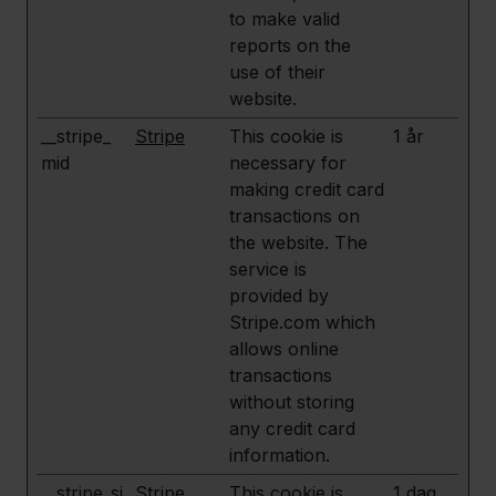
to make valid
reports on the
use of their
website.
__stripe_
Stripe
This cookie is
1 år
mid
necessary for
making credit card
transactions on
the website. The
service is
provided by
Stripe.com which
allows online
transactions
without storing
any credit card
information.
__stripe_si
Stripe
This cookie is
1 dag