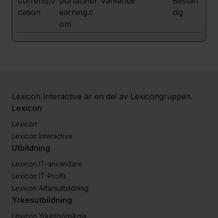
currentLo
portal.elbl
Väntande
Bestän
cation
earning.c
dig
om
Lexicon Interactive är en del av Lexicongruppen.
Lexicon
Lexicon
Lexicon Interactive
Utbildning
Lexicon IT-användare
Lexicon IT-Proffs
Lexicon Affärsutbildning
Yrkesutbildning
Lexicon Yrkeshögskola