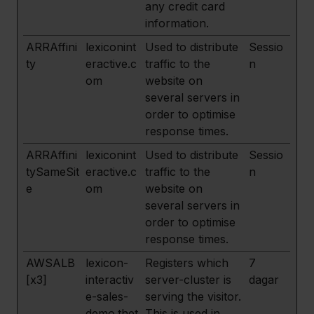
any credit card
information.
ARRAffini
lexiconint
Used to distribute
Sessio
ty
eractive.c
traffic to the
n
om
website on
several servers in
order to optimise
response times.
ARRAffini
lexiconint
Used to distribute
Sessio
tySameSit
eractive.c
traffic to the
n
e
om
website on
several servers in
order to optimise
response times.
AWSALB
lexicon-
Registers which
7
[x3]
interactiv
server-cluster is
dagar
e-sales-
serving the visitor.
demo.thet
This is used in