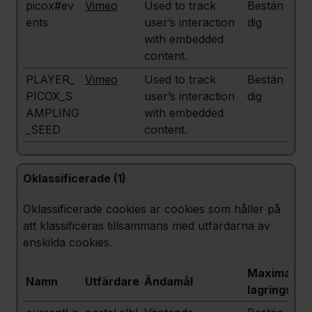
picox#ev
Vimeo
Used to track
Bestän
ents
user’s interaction
dig
with embedded
content.
PLAYER_
Vimeo
Used to track
Bestän
PICOX_S
user’s interaction
dig
AMPLING
with embedded
_SEED
content.
Oklassificerade (1)
Oklassificerade cookies är cookies som håller på
att klassificeras tillsammans med utfärdarna av
enskilda cookies.
Maximal
Namn
Utfärdare
Ändamål
lagringstid