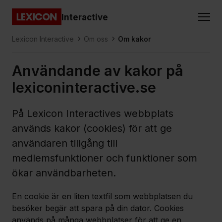
Gå direkt till huvudinnehållet
Interactive
Lexicon
Lexicon Interactive
Om oss
Om kakor
Användande av kakor på
lexiconinteractive.se
På Lexicon Interactives webbplats
används kakor (cookies) för att ge
användaren tillgång till
medlemsfunktioner och funktioner som
ökar användbarheten.
En cookie är en liten textfil som webbplatsen du
besöker begär att spara på din dator. Cookies
används på många webbplatser för att ge en