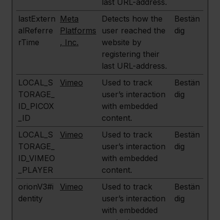
last URL-address.
lastExtern
Meta
Detects how the
Bestän
alReferre
Platforms
user reached the
dig
rTime
, Inc.
website by
registering their
last URL-address.
LOCAL_S
Vimeo
Used to track
Bestän
TORAGE_
user’s interaction
dig
ID_PICOX
with embedded
_ID
content.
LOCAL_S
Vimeo
Used to track
Bestän
TORAGE_
user’s interaction
dig
ID_VIMEO
with embedded
_PLAYER
content.
orionV3#i
Vimeo
Used to track
Bestän
dentity
user’s interaction
dig
with embedded