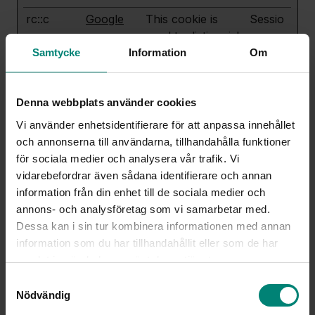
rc::c
Google
This cookie is
Sessio
used to distinguish
n
between humans
Samtycke
Information
Om
and bots.
SESS#
beredska
Preserves users
Sessio
Denna webbplats använder cookies
[x2]
p-check-
states across
n
Vi använder enhetsidentifierare för att anpassa innehållet
reflection.
page requests.
och annonserna till användarna, tillhandahålla funktioner
lovable.a
för sociala medier och analysera vår trafik. Vi
pp
vidarebefordrar även sådana identifierare och annan
digitalt-
information från din enhet till de sociala medier och
larande.lo
annons- och analysföretag som vi samarbetar med.
vable.app
Dessa kan i sin tur kombinera informationen med annan
test_cooki
Google
Used to check if
1 dag
information som du har tillhandahållit eller som de har
e
the user's
samlat in när du har använt deras tjänster.
browser supports
Samtyckesval
cookies.
Nödvändig