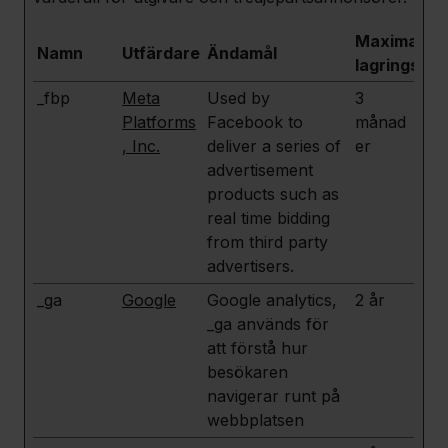
Maximal
Namn
Utfärdare
Ändamål
lagringstid
_fbp
Meta
Used by
3
Platforms
Facebook to
månad
, Inc.
deliver a series of
er
advertisement
products such as
real time bidding
from third party
advertisers.
_ga
Google
Google analytics,
2 år
_ga används för
att förstå hur
besökaren
navigerar runt på
webbplatsen