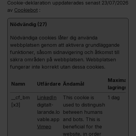
Cookie-deklaration uppdaterades senast 23/07/2026
av
Cookiebot
:
Nödvändig (27)
Nödvändiga cookies låter dig använda
webbplatsen genom att aktivera grundläggande
funktioner, såsom sidnavigering och åtkomst till
säkra områden på webbplatsen. Webbplatsen
fungerar inte korrekt utan dessa cookies.
Maximal
Namn
Utfärdare
Ändamål
lagringstid
__cf_bm
LinkedIn
This cookie is
1 dag
[x3]
digitalt-
used to distinguish
larande.lo
between humans
vable.app
and bots. This is
Vimeo
beneficial for the
website, in order