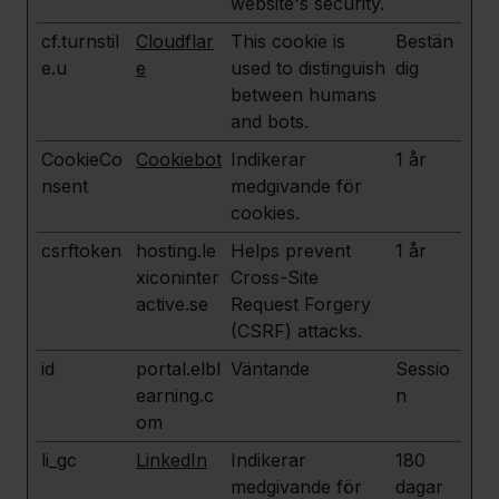
website's security.
cf.turnstil
Cloudflar
This cookie is
Bestän
e.u
e
used to distinguish
dig
between humans
and bots.
CookieCo
Cookiebot
Indikerar
1 år
nsent
medgivande för
cookies.
csrftoken
hosting.le
Helps prevent
1 år
xiconinter
Cross-Site
active.se
Request Forgery
(CSRF) attacks.
id
portal.elbl
Väntande
Sessio
earning.c
n
om
li_gc
LinkedIn
Indikerar
180
medgivande för
dagar