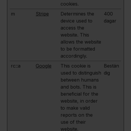
cookies.
m
Stripe
Determines the
400
device used to
dagar
access the
website. This
allows the website
to be formatted
accordingly.
rc::a
Google
This cookie is
Bestän
used to distinguish
dig
between humans
and bots. This is
beneficial for the
website, in order
to make valid
reports on the
use of their
website.