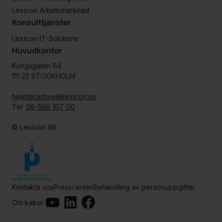
Lexicon Arbetsmarknad
Konsulttjänster
Lexicon IT-Solutions
Huvudkontor
Kungsgatan 64
111 22 STOCKHOLM
hejinteractive@lexicon.se
Tel:
08-566 107 00
© Lexicon AB
Kontakta oss
Presscenter
Behandling av personuppgifter
YouTube
LinkedIn
Facebook
Om kakor