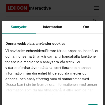
Gå direkt till huvudinnehållet
Interactive
Lexicon
Sök
Samtycke
Information
Om
Denna webbplats använder cookies
Vi använder enhetsidentifierare för att anpassa innehållet
och annonserna till användarna, tillhandahålla funktioner
för sociala medier och analysera vår trafik. Vi
Lexicon Interactive är en del av Lexicongruppen.
vidarebefordrar även sådana identifierare och annan
Lexicon
information från din enhet till de sociala medier och
Lexicon
annons- och analysföretag som vi samarbetar med.
Lexicon Interactive
Dessa kan i sin tur kombinera informationen med annan
Utbildning
information som du har tillhandahållit eller som de har
samlat in när du har använt deras tjänster.
Lexicon IT-användare
Samtyckesval
Lexicon IT-Proffs