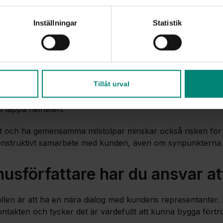
g process med beslutspunkter
Inställningar
Statistik
ve arbetar enligt en etablerad produktionsprocess med tydl
et innebär att alla vet när och hur innehållet ska godkänna
rdigt utbildningsmaterial. För Hiwa innebär det struktur och 
projektet.
Tillåt urval
ett på plats, då har man kommit väldigt långt. Då kan man
tt tappa helheten.”
tivt och ha gemensamma milstolpar minskar också risken för
onstruktivt samarbete med kunden, även om synpunkterna k
sförfattare har du ansvar at
rollen är att ha en nära dialog med kundens representanter
ntakten och tycker det är värdefullt att kunna bygga fört