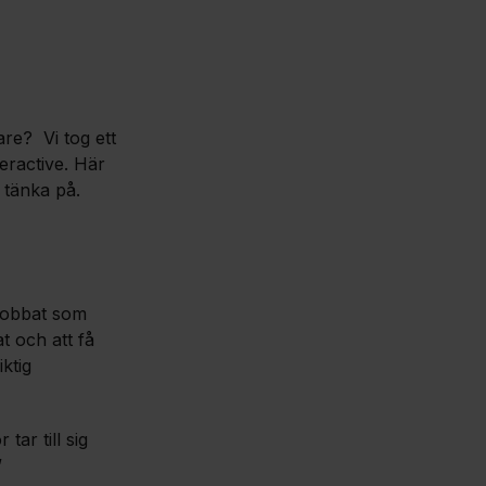
are? Vi tog ett
eractive. Här
 tänka på.
jobbat som
t och att få
ktig
tar till sig
”