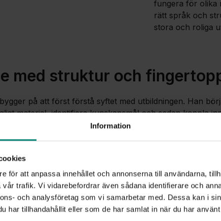
fungera för olika 
rätt språk och st
stora och roliga u
te med struktur och fingertop
bygger på att först förstå syftet med utbildningen. Han börj
ngligt material, identifiera kunskapsmål och sedan koppla inne
illerar han ner materialet till ett tydligt, pedagogiskt manus
Information
interaktivitet och video.
ligt att en del passar bäst som film, en annan som övning. De
cookies
ation, annars tappar vi användaren.”
e för att anpassa innehållet och annonserna till användarna, tillh
vår trafik. Vi vidarebefordrar även sådana identifierare och anna
ch struktur växer ofta fram successivt i takt med att olika p
nnons- och analysföretag som vi samarbetar med. Dessa kan i sin
ett hantverk som kräver både kreativitet och noggrannhet.
har tillhandahållit eller som de har samlat in när du har använt 