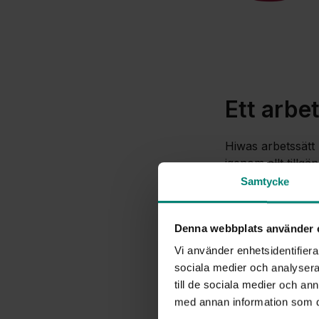
Ett arbe
Hiwas arbetssätt 
igenom allt tillgä
mål. Därefter dest
Samtycke
mellan text, bild, 
“Ibland är det tyd
Denna webbplats använder 
en rytm och vari
Vi använder enhetsidentifierar
sociala medier och analysera 
Kapitelindelning o
till de sociala medier och a
på plats. Det är 
med annan information som du 