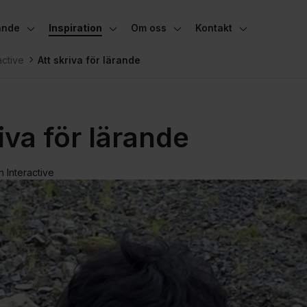
ande
Inspiration
Om oss
Kontakt
Växla undermeny
Växla undermeny
Växla undermeny
Växla under
active
Att skriva för lärande
iva för lärande
n Interactive