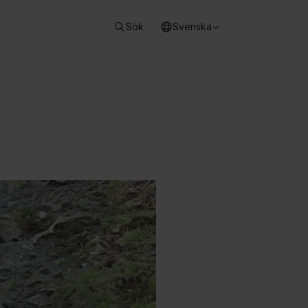
Sök
Svenska
meny