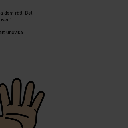
da dem rätt. Det
nser.”
att undvika