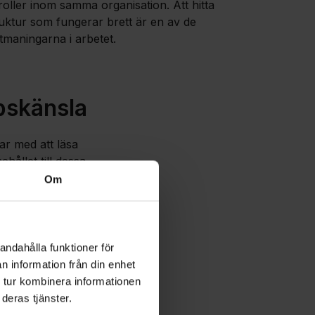
roller inom samma organisation. Att hitta
ruktur som fungerar brett är en av de
tmaningarna i arbetet.
pskänsla
ar med att läsa
hållet till dessa
 med rätt balans
Om
t gäller att hitta
andahålla funktioner för
n information från din enhet
usselbitar faller
 tur kombinera informationen
deras tjänster.