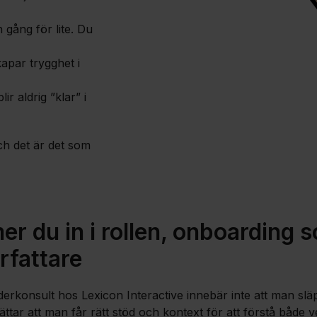
 gång för lite. Du
apar trygghet i
ir aldrig ”klar” i
Och det är det som
r du in i rollen, onboarding 
rfattare
erkonsult hos Lexicon Interactive innebär inte att man släp
ättar att man får rätt stöd och kontext för att förstå både v