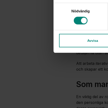
En tydli
Samtyckesval
Nödvändig
Lexicon Interacti
beslutspunkter. D
grovmanus till fä
arbetsrollen och 
Avvisa
“Har man ett skel
detaljerna utan a
Att arbeta itera
och skapar ett k
Som manu
En viktig del av 
den personliga ko