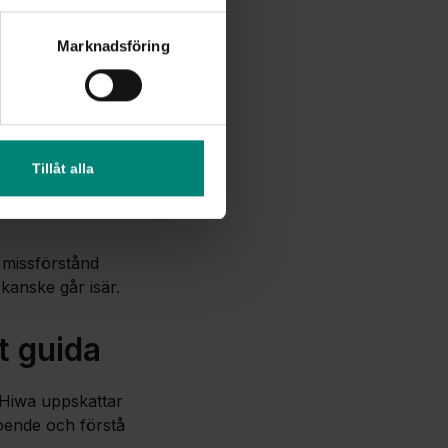
Marknadsföring
iga
s, från
trygghet i
Tillåt alla
 fokusera på
 missförstånd
anske går isär.
t guida
. Hiwa uppskattar
roende och förstå