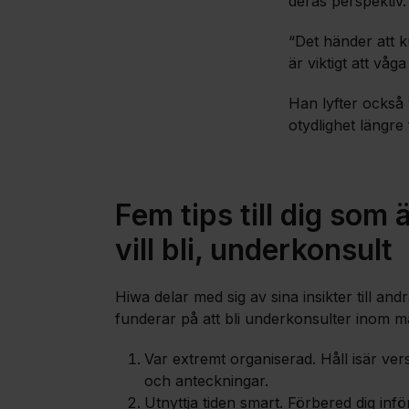
deras perspektiv.
“Det händer att k
är viktigt att vå
Han lyfter också 
otydlighet längre
Fem tips till dig som ä
vill bli, underkonsult
Hiwa delar med sig av sina insikter till and
funderar på att bli underkonsulter inom m
Var extremt organiserad. Håll isär ve
och anteckningar.
Utnyttja tiden smart. Förbered dig inför