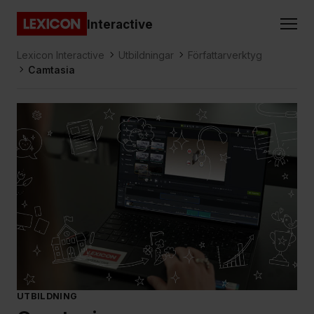
Gå direkt till huvudinnehållet
Interactive
Lexicon
Lexicon Interactive
Utbildningar
Författarverktyg
Camtasia
UTBILDNING