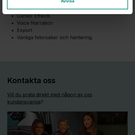
Transitions
Avvisa
Tidslinjen
Cursor Effects
Voice Narration
Export
Vanliga felorsaker och hantering.
Kontakta oss
Vill du prata direkt med någon av oss
kundansvariga
?