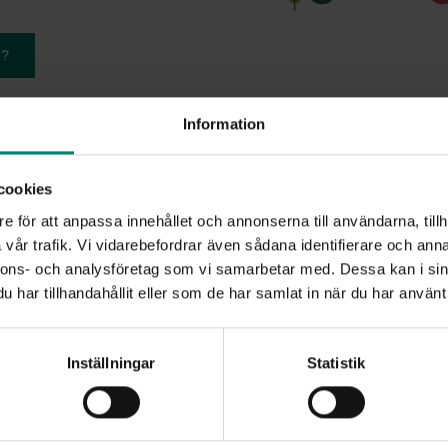
r?
Information
cookies
e för att anpassa innehållet och annonserna till användarna, tillh
vår trafik. Vi vidarebefordrar även sådana identifierare och anna
EXEMPEL PÅ KUND
nnons- och analysföretag som vi samarbetar med. Dessa kan i sin
Gemensa
har tillhandahållit eller som de har samlat in när du har använt 
elva spr
Inställningar
Statistik
Hur bygger man en
länder och på elv