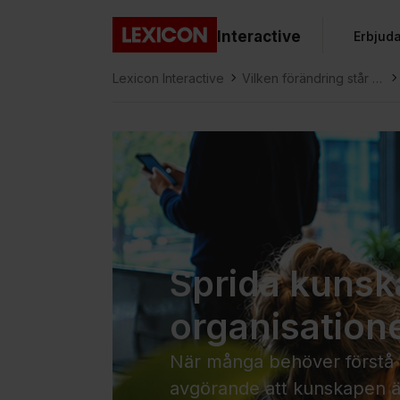
Gå direkt till huvudinnehållet
Interactive
Erbjud
Lexicon
Lexicon Interactive
Vilken förändring står ni
inför?
Sprida kunsk
organisation
När många behöver förstå
avgörande att kunskapen är