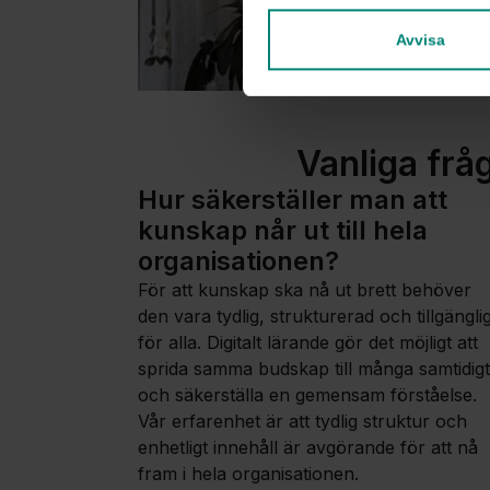
Avvisa
Vanliga frå
Hur säkerställer man att
kunskap når ut till hela
organisationen?
För att kunskap ska nå ut brett behöver
den vara tydlig, strukturerad och tillgängli
för alla. Digitalt lärande gör det möjligt att
sprida samma budskap till många samtidigt
och säkerställa en gemensam förståelse.
Vår erfarenhet är att tydlig struktur och
enhetligt innehåll är avgörande för att nå
fram i hela organisationen.