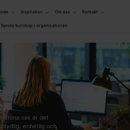
ande
Inspiration
Om oss
Kontakt
Växla undermeny
Växla undermeny
Växla undermeny
Växla under
Sprida kunskap i organisationen
ap i
en
 samma sak är det
 tydlig, enhetlig och