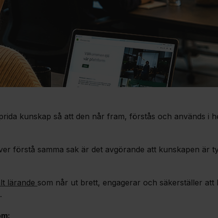
 sprida kunskap så att den når fram, förstås och används i h
r förstå samma sak är det avgörande att kunskapen är tyd
alt lärande
som når ut brett, engagerar och säkerställer at
.
om: