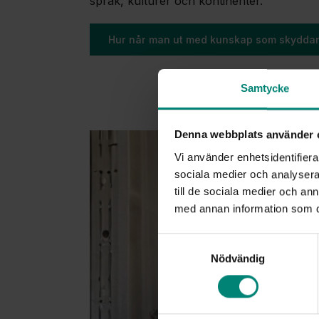
språk, kulturer och kontinenter.
Hur når man ut med kunskap som skydda
Samtycke
Denna webbplats använder 
Vi använder enhetsidentifierar
sociala medier och analysera 
till de sociala medier och a
med annan information som du 
Samtyckesval
Nödvändig