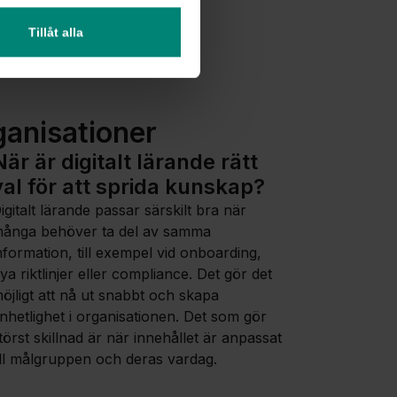
bildning på elva språk
Tillåt alla
ganisationer
När är digitalt lärande rätt
val för att sprida kunskap?
igitalt lärande passar särskilt bra när
ånga behöver ta del av samma
nformation, till exempel vid onboarding,
ya riktlinjer eller compliance. Det gör det
öjligt att nå ut snabbt och skapa
nhetlighet i organisationen. Det som gör
törst skillnad är när innehållet är anpassat
ill målgruppen och deras vardag.