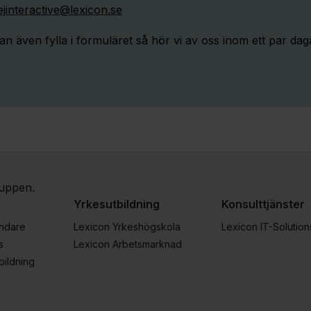
ejinteractive@lexicon.se
an även fylla i formuläret så hör vi av oss inom ett par dag
ruppen.
Yrkesutbildning
Konsulttjänster
ändare
Lexicon Yrkeshögskola
Lexicon IT-Solution
s
Lexicon Arbetsmarknad
bildning