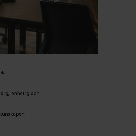
ela
lig, enhetlig och
t kunskapen