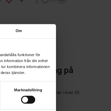
Om
andahålla funktioner för
n information från din enhet
CASE
 tur kombinera informationen
m EU-utbildning på
deras tjänster.
åk
Marknadsföring
 digital utbildning som fungerar i över 20
a språk?