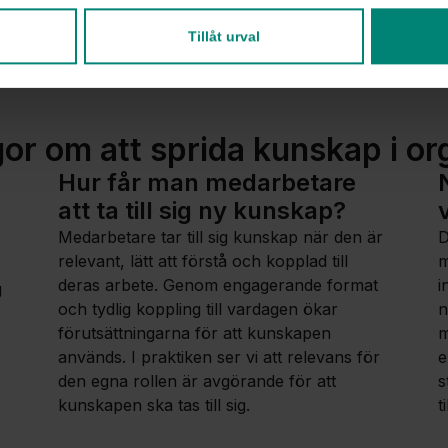
Gemensam EU-ut
Tillåt urval
gor om att sprida kunskap i or
Hur får man medarbetare
att ta till sig ny kunskap?
Medarbetare tar till sig kunskap när den är
D
relevant, lätt att förstå och kopplad till
m
deras arbete. Genom engagerande format
i
g
och tydlig koppling till vardagen ökar
n
förutsättningarna för att kunskapen
m
används. I praktiken ser vi att relevans för
e
den egna rollen är avgörande för att
s
kunskapen ska tas till sig.
t